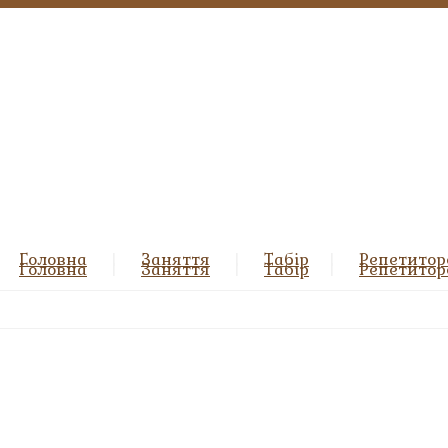
Головна
Заняття
Табір
Репетитор
Головна
Заняття
Табір
Репетитор