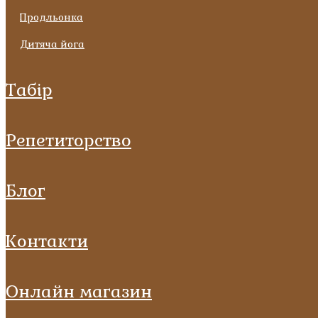
продльонка
дитяча йога
табір
репетиторство
блог
контакти
онлайн магазин