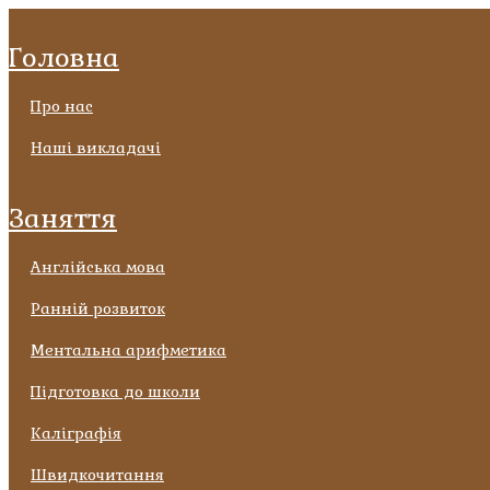
головна
про нас
наші викладачі
заняття
англійська мова
ранній розвиток
ментальна арифметика
підготовка до школи
каліграфія
швидкочитання