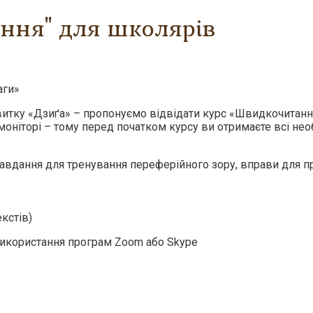
ння" для школярів
аги»
витку «Дзиґа» – пропонуємо відвідати курс «Швидкочитання
моніторі – тому перед початком курсу ви отримаєте всі нео
 завдання для тренування переферійного зору, вправи для 
екстів)
використання програм Zoom або Skype